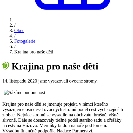
/
Obec
/
Fotogalerie
/
Krajina pro naše děti
Krajina pro naše děti
14. listopadu 2020 jsme vysazovali ovocné stromy.
Krajina pro naše děti se jmenuje projekt, v rámci kterého
vysazujeme osmdesát ovocných stromů podél cest vycházejících
z obce. Nejvíce stromů se vysadilo na obchvatu: hrušně, višně,
slivoně. Dále se dosazovaly třešně podél starého sadu a ořešáky
u cesty na Házovo. Meruňky budou nahoře pod lomem.
Výsadbu finančně podpořila Nadace Partnerství.