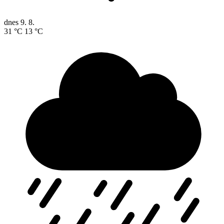
dnes
9. 8.
31 °C
13 °C